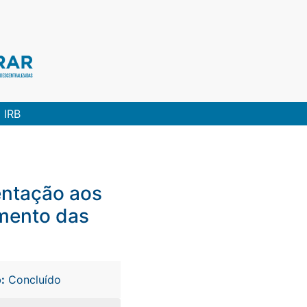
IRB
entação aos
amento das
:
Concluído